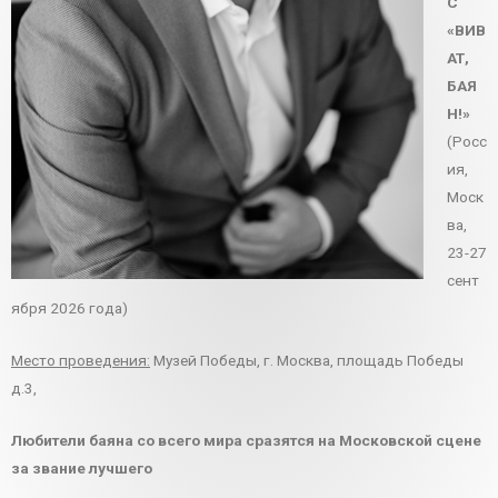
С
«ВИВ
АТ,
БАЯ
Н!»
(Росс
ия,
Моск
ва,
23-27
сент
ября 2026 года)
Место проведения:
Музей Победы, г. Москва, площадь Победы
д.3,
Любители баяна со всего мира сразятся на Московской сцене
за звание лучшего